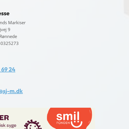
esse
ands Markiser
jvej 9
 Rønnede
30325273
1 69 24
@sj-m.dk