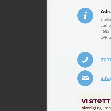
Adr
Sjæll
Lurhø
4683
CVR: 
27 1
info