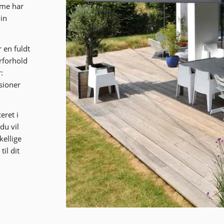
rme har
din
 en fuldt
rforhold
:
rsioner
eret i
du vil
kellige
il dit