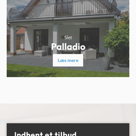
Slet
Palladio
Læs mere
Indhent et tilbud