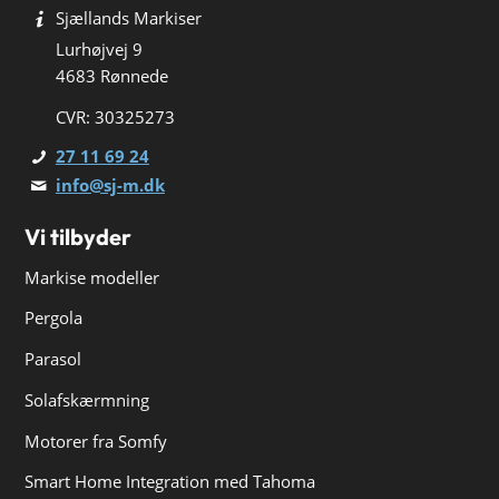
Sjællands Markiser
Lurhøjvej 9
4683 Rønnede
CVR: 30325273
27 11 69 24
info@sj-m.dk
Vi tilbyder
Markise modeller
Pergola
Parasol
Solafskærmning
Motorer fra Somfy
Smart Home Integration med Tahoma