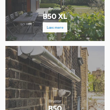
Brustor
B50 XL
Læs mere
Brustor
B50