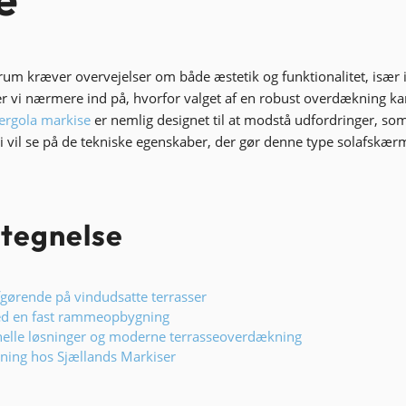
rum kræver overvejelser om både æstetik og funktionalitet,
især 
r vi nærmere ind på,
hvorfor valget af en robust overdækning ka
ergola markise
er nemlig designet til at modstå udfordringer,
som 
i vil se på de tekniske egenskaber,
der gør denne type solafskær
rtegnelse
afgørende på vindudsatte terrasser
ved en fast rammeopbygning
onelle løsninger og moderne terrasseoverdækning
vning hos Sjællands Markiser