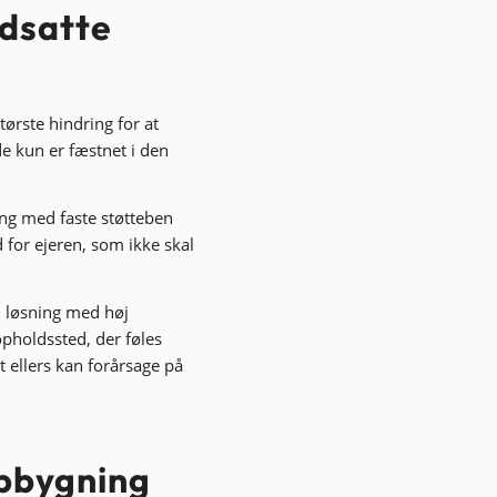
udsatte
ørste hindring for at
e kun er fæstnet i den
ng med faste støtteben
 for ejeren, som ikke skal
n løsning med høj
pholdssted, der føles
t ellers kan forårsage på
opbygning