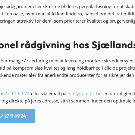
je sidegardiner eller skærme til deres pergola-løsning for at ska
 til en oase, hvor man altid kan finde ro, uanset om det lufter lid
steringen attraktiv for dem, som prioriterer kvalitet og brugervenli
onel rådgivning hos Sjælland
 har mange års erfaring med at levere og montere skræddersyede 
id på kompromisløs kvalitet og lang holdbarhed i alle de projekte
kkende materialer fra anerkendte producenter for at sikre jer de
fon
27 11 69 24
eller via email på
info@sj-m.dk
for en uforpligtend
ning direkte på jeres adresse, så vi sammen finder den optimale l
27 11 69 24