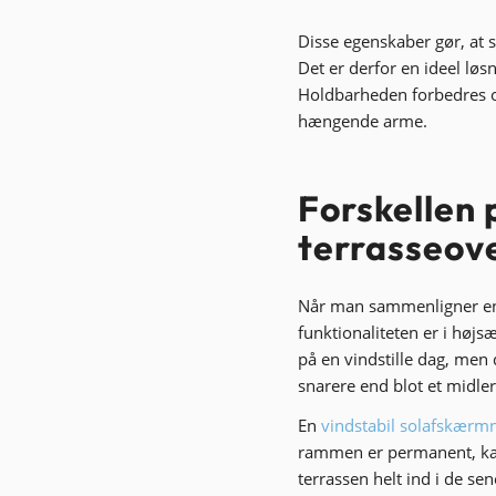
Disse egenskaber gør, at 
Det er derfor en ideel løsn
Holdbarheden forbedres o
hængende arme.
Forskellen 
terrasseov
Når man sammenligner e
funktionaliteten er i højs
på en vindstille dag, men 
snarere end blot et midlert
En
vindstabil solafskærm
rammen er permanent, kan 
terrassen helt ind i de se