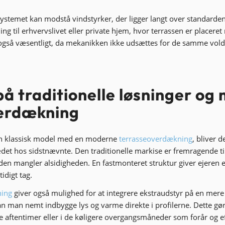
systemet kan modstå vindstyrker, der ligger langt over standarden
ing til erhvervslivet eller private hjem, hvor terrassen er placere
gså væsentligt, da mekanikken ikke udsættes for de samme vol
på traditionelle løsninger o
erdækning
n klassisk model med en moderne
terrasseoverdækning
, bliver d
ædet hos sidstnævnte. Den traditionelle markise er fremragende ti
den mangler alsidigheden. En fastmonteret struktur giver ejeren en
idigt tag.
ning
giver også mulighed for at integrere ekstraudstyr på en mere
man nemt indbygge lys og varme direkte i profilerne. Dette gør
ne aftentimer eller i de køligere overgangsmåneder som forår og ef