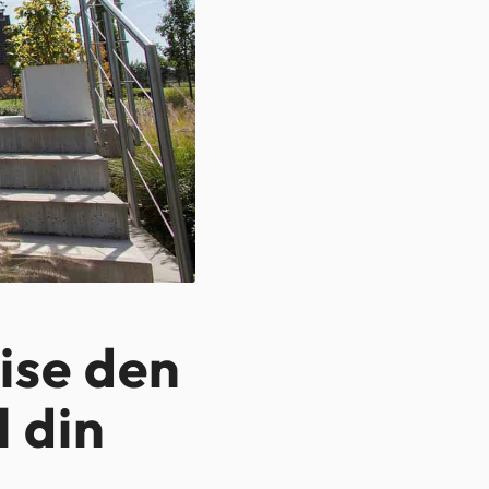
ise den
l din