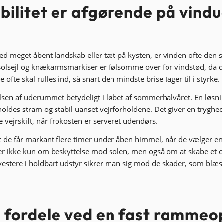
bilitet er afgørende på vind
 meget åbent landskab eller tæt på kysten, er vinden ofte den st
olsejl og knækarmsmarkiser er følsomme over for vindstød, da d
e ofte skal rulles ind, så snart den mindste brise tager til i styrke.
sen af uderummet betydeligt i løbet af sommerhalvåret. En løsni
oldes stram og stabil uanset vejrforholdene. Det giver en tryghed
 vejrskift, når frokosten er serveret udendørs.
t de får markant flere timer under åben himmel, når de vælger e
r ikke kun om beskyttelse mod solen, men også om at skabe et o
investere i holdbart udstyr sikrer man sig mod de skader, som blæs
e fordele ved en fast ramme