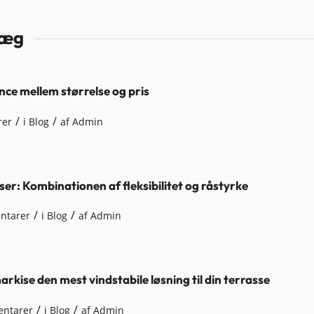
læg
nce mellem størrelse og pris
/
/
rer
i
Blog
af
Admin
ser: Kombinationen af fleksibilitet og råstyrke
/
/
ntarer
i
Blog
af
Admin
rkise den mest vindstabile løsning til din terrasse
/
/
ntarer
i
Blog
af
Admin