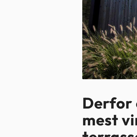
Derfor 
mest vi
terrass