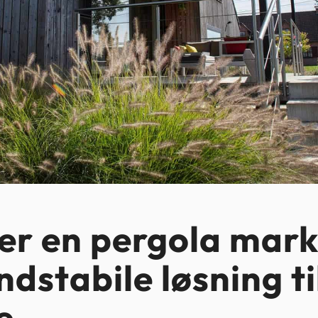
er en pergola mark
ndstabile løsning ti
e