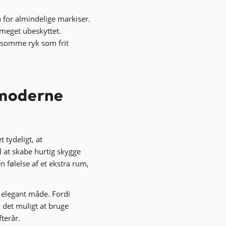
 for almindelige markiser.
t meget ubeskyttet.
dsomme ryk som frit
g moderne
et tydeligt, at
l at skabe hurtig skygge
 følelse af et ekstra rum,
 elegant måde. Fordi
 det muligt at bruge
terår.