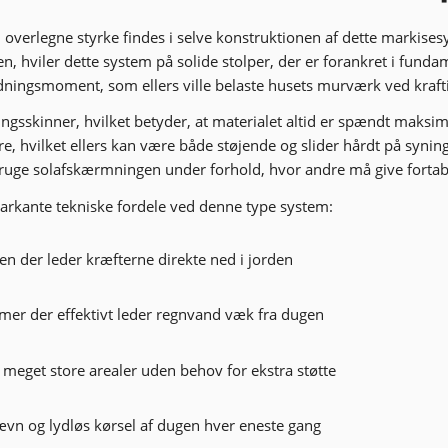
 overlegne styrke findes i selve konstruktionen af dette markise
en, hviler dette system på solide stolper, der er forankret i funda
ridningsmoment, som ellers ville belaste husets murværk ved kraft
ngsskinner, hvilket betyder, at materialet altid er spændt maksim
lafre, hvilket ellers kan være både støjende og slider hårdt på syn
 bruge solafskærmningen under forhold, hvor andre må give fortab
arkante tekniske fordele ved denne type system:
n der leder kræfterne direkte ned i jorden
mer der effektivt leder regnvand væk fra dugen
meget store arealer uden behov for ekstra støtte
jævn og lydløs kørsel af dugen hver eneste gang