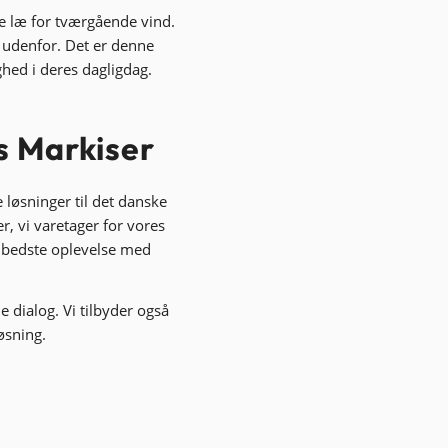
be læ for tværgående vind.
t udenfor. Det er denne
ghed i deres dagligdag.
s Markiser
løsninger til det danske
r, vi varetager for vores
n bedste oplevelse med
e dialog. Vi tilbyder også
øsning.