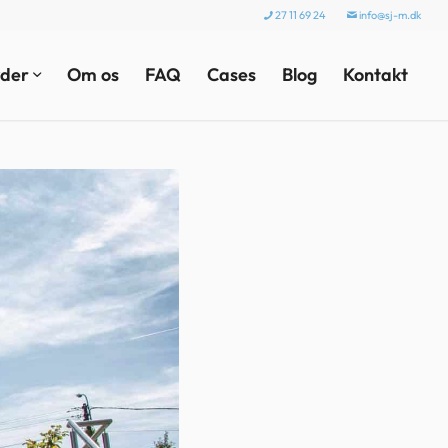
27 11 69 24
info@sj-m.dk
byder
Om os
FAQ
Cases
Blog
Kontakt